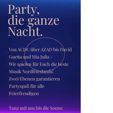
Party,
die ganze
Nacht.
Von ACDC über AZAD bis David
Guetta und Mia Julia -
Wir spielen für Euch die beste
Musik Nordfrieslands!
Zwei Ebenen garantieren
Partyspaß für alle
Feierfreudigen
Tanz mit uns bis die Sonne