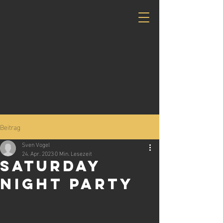
Beitrag
Sven Vogel
24. Apr. 2023
0 Min. Lesezeit
Saturday
Night party