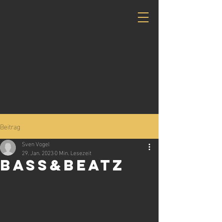
Beitrag
Sven Vogel
29. Jan. 2023
0 Min. Lesezeit
bass&beatz